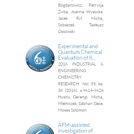
Bogdanowicz, Patrycja
Zi«ba, Joanna Wysocka,
Jacek Ryl, Micha¸
Sobaszek, Tadeusz
Ossowski
Experimental and
Quantum Chemical
Evaluation of 8...
2016
INDUSTRIAL &
ENGINEERING
CHEMISTRY
RESEARCH. -Vol. 55, iss.
36 (2016), s.9614-9624
Husnu Gerengi, Micha¸
Mielniczek, Gškhan Gece,
Moses Solomon
AFM-assisted
investigation of