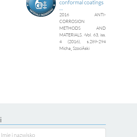
conformal coatings
...
2016
ANTI-
CORROSION
METHODS AND
MATERIALS. -Vol. 63, iss.
4 (2016), s.289-294
Micha¸ SzociÄski
i