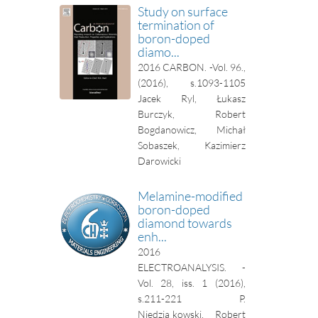
Study on surface
termination of
boron-doped
diamo...
2016
CARBON. -Vol. 96.,
(2016), s.1093-1105
Jacek Ryl, Łukasz
Burczyk, Robert
Bogdanowicz, Michał
Sobaszek, Kazimierz
Darowicki
Melamine-modified
boron-doped
diamond towards
enh...
2016
ELECTROANALYSIS. -
Vol. 28, iss. 1 (2016),
s.211-221
P.
Niedzia¸kowski, Robert