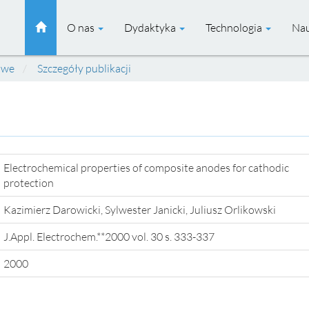
O nas
Dydaktyka
Technologia
Na
owe
Szczegóły publikacji
Electrochemical properties of composite anodes for cathodic
protection
Kazimierz Darowicki, Sylwester Janicki, Juliusz Orlikowski
J.Appl. Electrochem.**2000 vol. 30 s. 333-337
2000