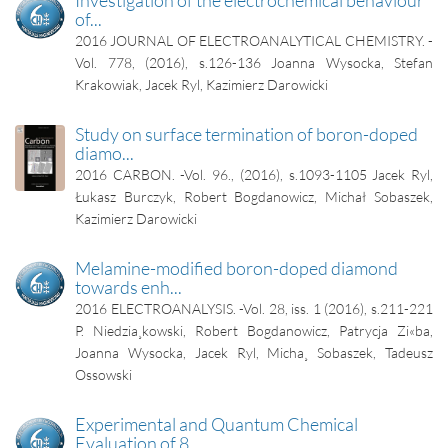
of...
2016
JOURNAL OF ELECTROANALYTICAL CHEMISTRY. -
Vol. 778, (2016), s.126-136
Joanna Wysocka, Stefan
Krakowiak, Jacek Ryl, Kazimierz Darowicki
Study on surface termination of boron-doped
diamo...
2016
CARBON. -Vol. 96., (2016), s.1093-1105
Jacek Ryl,
Łukasz Burczyk, Robert Bogdanowicz, Michał Sobaszek,
Kazimierz Darowicki
Melamine-modified boron-doped diamond
towards enh...
2016
ELECTROANALYSIS. -Vol. 28, iss. 1 (2016), s.211-221
P. Niedzia¸kowski, Robert Bogdanowicz, Patrycja Zi«ba,
Joanna Wysocka, Jacek Ryl, Micha¸ Sobaszek, Tadeusz
Ossowski
Experimental and Quantum Chemical
Evaluation of 8...