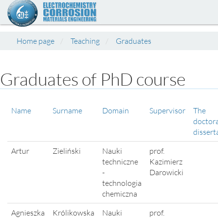
Home page
Teaching
Graduates
Graduates of PhD course
Name
Surname
Domain
Supervisor
The
doctora
dissert
Artur
Zieliński
Nauki
prof.
techniczne
Kazimierz
-
Darowicki
technologia
chemiczna
Agnieszka
Królikowska
Nauki
prof.