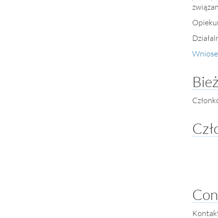
związan
Opieku
Działal
Wniosek
Bież
Członko
Czł
Con
Kontakt