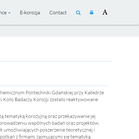
ence
E-korozja
Contact
 Chemicznym Politechniki Gdańskiej przy Katedrze
ości Koło Badaczy Korozji zostało reaktywowane
ą tematyką korozyjną oraz przekazywanie jej
, prowadzeniu wspólnych badań oraz projektów,
 umożliwiających poszerzenie teoretycznej i
spotkań z firmami zajmującymi się tematyką