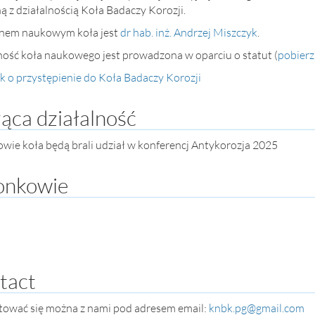
ą z działalnością Koła Badaczy Korozji.
nem naukowym koła jest
dr hab. inż. Andrzej Miszczyk
.
ność koła naukowego jest prowadzona w oparciu o statut (
pobierz
 o przystępienie do Koła Badaczy Korozji
ąca działalność
wie koła będą brali udział w konferencj Antykorozja 2025
onkowie
tact
ować się można z nami pod adresem email:
knbk.pg@gmail.com