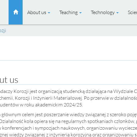
About us
Teaching
Technology
Sci
zji
ut us
daczy Korozji jest organizacją studencką działająca na Wydziale
chemii, Korozji i Inżynierii Materiałowej. Po przerwie w działaln
studentów w roku akademickim 2024/25.
głównym celem jest poszerzanie wiedzy związanej z szeroko pojęt
Działalność koła opiera się na regularnych spotkaniach członków
w konferencjach i sympozjach naukowych, organizowaniu wycieczek
znej wiedzy związanej z inżynierią korozyjną oraz organizowaniu 