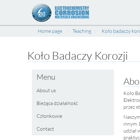
Home page
Teaching
Koło badaczy koro
Koło Badaczy Korozji
Menu
Abo
About us
Koło Ba
Elektro
Bieżąca działalność
przez 
Członkowie
Naszym 
innym. 
Contact
udział 
praktyc