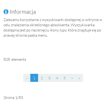
Informacja
Zalecamy korzystanie z wyszukiwarki dostępnej w witrynie w
celu znalezienia określonego absolwenta. Wyszukiwarka
dostępna jest po naciśnięciu ikony lupy, która znajduje się po
prawej stronie paska menu.
828 elements
(current)
«
1
2
3
4
5
>
»
Strona 1/83