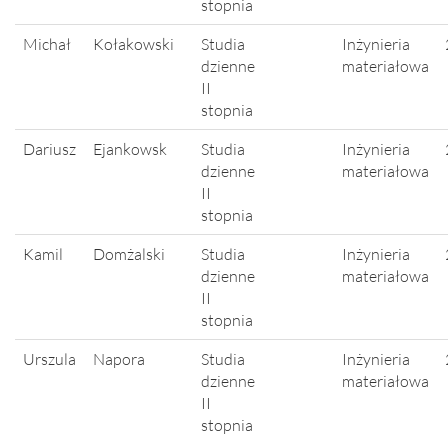
stopnia
Michał
Kołakowski
Studia
Inżynieria
dzienne
materiałowa
II
stopnia
Dariusz
Ejankowsk
Studia
Inżynieria
dzienne
materiałowa
II
stopnia
Kamil
Domżalski
Studia
Inżynieria
dzienne
materiałowa
II
stopnia
Urszula
Napora
Studia
Inżynieria
dzienne
materiałowa
II
stopnia