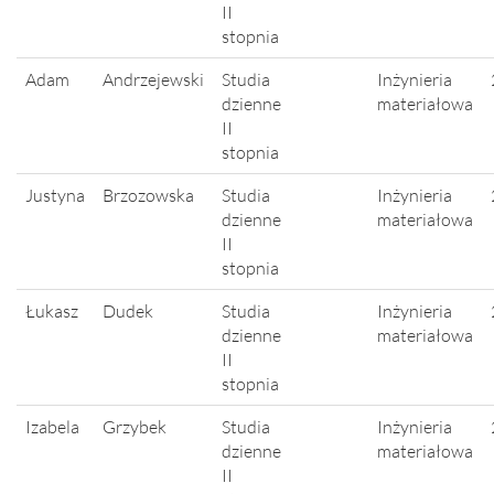
II
stopnia
Adam
Andrzejewski
Studia
Inżynieria
dzienne
materiałowa
II
stopnia
Justyna
Brzozowska
Studia
Inżynieria
dzienne
materiałowa
II
stopnia
Łukasz
Dudek
Studia
Inżynieria
dzienne
materiałowa
II
stopnia
Izabela
Grzybek
Studia
Inżynieria
dzienne
materiałowa
II