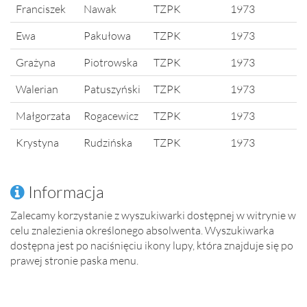
Franciszek
Nawak
TZPK
1973
Ewa
Pakułowa
TZPK
1973
Grażyna
Piotrowska
TZPK
1973
Walerian
Patuszyński
TZPK
1973
Małgorzata
Rogacewicz
TZPK
1973
Krystyna
Rudzińska
TZPK
1973
Informacja
Zalecamy korzystanie z wyszukiwarki dostępnej w witrynie w
celu znalezienia określonego absolwenta. Wyszukiwarka
dostępna jest po naciśnięciu ikony lupy, która znajduje się po
prawej stronie paska menu.