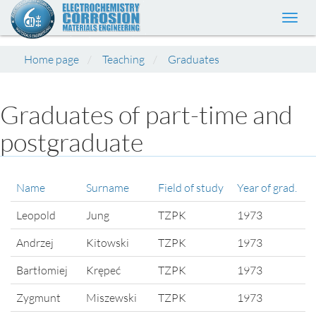
Toggl
navig
Home page
Teaching
Graduates
Graduates of part-time and
postgraduate
Name
Surname
Field of study
Year of grad.
Leopold
Jung
TZPK
1973
Andrzej
Kitowski
TZPK
1973
Bartłomiej
Krępeć
TZPK
1973
Zygmunt
Miszewski
TZPK
1973