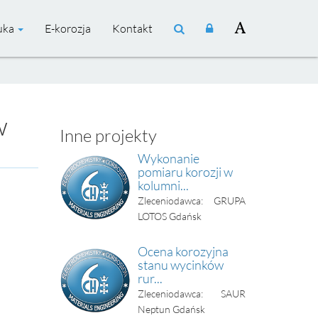
uka
E-korozja
Kontakt
w
Inne projekty
Wykonanie
pomiaru korozji w
kolumni...
Zleceniodawca: GRUPA
LOTOS Gdańsk
Ocena korozyjna
stanu wycinków
rur...
Zleceniodawca: SAUR
Neptun Gdańsk