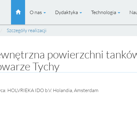
O nas
Dydaktyka
Technologia
Na
Szczegóły realizacji
ewnętrzna powierzchni tankó
owarze Tychy
ca: HOLVRIEKA IDO b.V. Holandia, Amsterdam