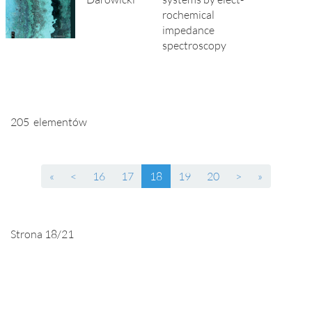
rochemical
impedance
spectroscopy
205 elementów
(current)
«
<
16
17
18
19
20
>
»
Strona 18/21