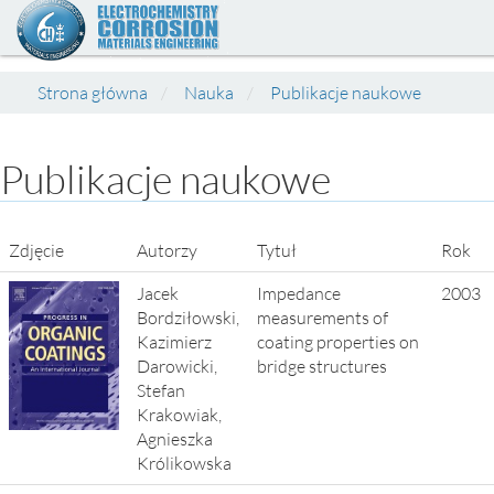
Strona główna
Nauka
Publikacje naukowe
Publikacje naukowe
Zdjęcie
Autorzy
Tytuł
Rok
Jacek
Impedance
2003
Bordziłowski,
measurements of
Kazimierz
coating properties on
Darowicki,
bridge structures
Stefan
Krakowiak,
Agnieszka
Królikowska