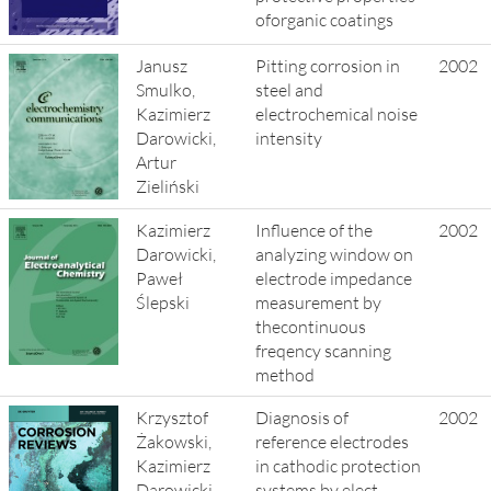
oforganic coatings
Janusz
Pitting corrosion in
2002
Smulko,
steel and
Kazimierz
electrochemical noise
Darowicki,
intensity
Artur
Zieliński
Kazimierz
Influence of the
2002
Darowicki,
analyzing window on
Paweł
electrode impedance
Ślepski
measurement by
thecontinuous
freqency scanning
method
Krzysztof
Diagnosis of
2002
Żakowski,
reference electrodes
Kazimierz
in cathodic protection
Darowicki
systems by elect-