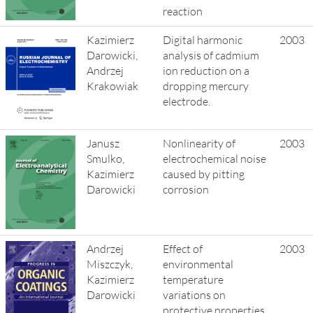
reaction
Kazimierz
Digital harmonic
2003
Darowicki,
analysis of cadmium
Andrzej
ion reduction on a
Krakowiak
dropping mercury
electrode.
Janusz
Nonlinearity of
2003
Smulko,
electrochemical noise
Kazimierz
caused by pitting
Darowicki
corrosion
Andrzej
Effect of
2003
Miszczyk,
environmental
Kazimierz
temperature
Darowicki
variations on
protective properties