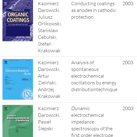
Kazimierz
Conducting coatings
2003
Darowicki,
as anodes in cathodic
Juliusz
protection
Orlikowski,
Stanislaw
Cebulski,
Stefan
Krakowiak
Kazimierz
Analysis of
2003
Darowicki,
spontaneous
Artur
electrochemical
Zieliński,
oscillations by energy
Andrzej
distributiontechnique
Krakowiak
Kazimierz
Dynamic
2003
Darowicki,
electrochemical
Paweł
impedance
Ślepski
spectroscopy of the
first order electrode