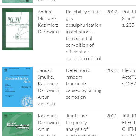
Andrzej
Reliability of flue
2002
Pol. J
Miszczyk,
gas
Stud.*
Kazimierz
desulphurisation
s. 205
Darowicki
installations -
the essential
con- dition of
efficient air
pollution control
Janusz
Detection of
2002
Electr
Smulko,
random
Acta**
Kazimierz
transients
s.129
Darowicki,
caused by pitting
Artur
corrosion
Zieliński
Kazimierz
Joint time–
2001
JOUR
Darowicki,
frequency
ELEC
Artur
analysis of
CHEMIS
Zieliński
electrochemical
iss. 2 