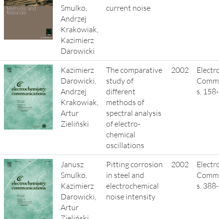
Smulko,
current noise
Andrzej
Krakowiak,
Kazimierz
Darowicki
Kazimierz
The comparative
2002
Electr
Darowicki,
study of
Commun
Andrzej
different
s. 158
Krakowiak,
methods of
Artur
spectral analysis
Zieliński
of electro-
chemical
oscillations
Janusz
Pitting corrosion
2002
Electr
Smulko,
in steel and
Commun
Kazimierz
electrochemical
s. 388
Darowicki,
noise intensity
Artur
Zieliński