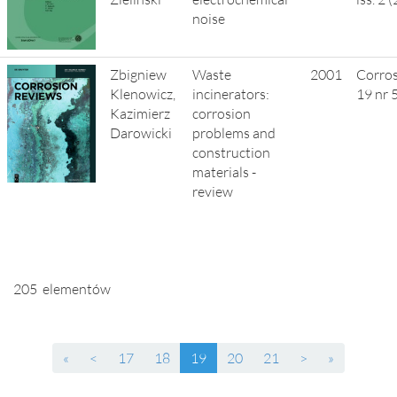
noise
Zbigniew
Waste
2001
Corros
Klenowicz,
incinerators:
19 nr 
Kazimierz
corrosion
Darowicki
problems and
construction
materials -
review
205 elementów
(current)
«
<
17
18
19
20
21
>
»