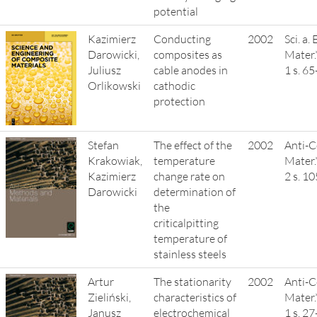
potential
Kazimierz
Conducting
2002
Sci. a
Darowicki,
composites as
Mater.
Juliusz
cable anodes in
1 s. 6
Orlikowski
cathodic
protection
Stefan
The effect of the
2002
Anti-C
Krakowiak,
temperature
Mater.
Kazimierz
change rate on
2 s. 1
Darowicki
determination of
the
criticalpitting
temperature of
stainless steels
Artur
The stationarity
2002
Anti-C
Zieliński,
characteristics of
Mater.
Janusz
electrochemical
1 s. 2