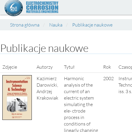
Strona główna
Nauka
Publikacje naukowe
Publikacje naukowe
Zdjęcie
Autorzy
Tytuł
Rok
Czaso
Kazimierz
Harmonic
2002
Instru
Darowicki,
analysis of the
Techno
Andrzej
current of an
iss. 3 
Krakowiak
electric system
simulating the
ele- ctrode
process in
conditions of
linearly changing