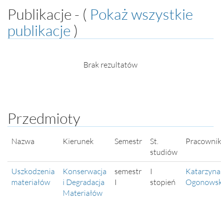
Publikacje - (
Pokaż wszystkie
publikacje
)
Brak rezultatów
Przedmioty
Nazwa
Kierunek
Semestr
St.
Pracowni
studiów
Uszkodzenia
Konserwacja
semestr
I
Katarzyna
materiałów
i Degradacja
I
stopień
Ogonows
Materiałów