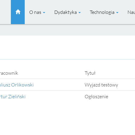
O nas
Dydaktyka
Technologia
Na
racownik
Tytuł
uliusz Orlikowski
Wyjazd testowy
rtur Zieliński
Ogłoszenie