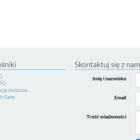
śniki
Skontaktuj się z nam
G
Imię i nazwisko
 PG
acja osobowa
ch Gate
Email
Treść wiadomości