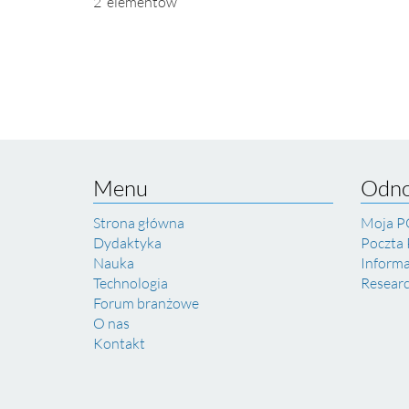
2 elementów
Menu
Odno
Strona główna
Moja P
Dydaktyka
Poczta
Nauka
Inform
Technologia
Resear
Forum branżowe
O nas
Kontakt