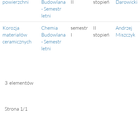
powierzchni
Budowlana
II
stopień
Darowicki
- Semestr
letni
Korozja
Chemia
semestr
II
Andrzej
materiałów
Budowlana
I
stopień
Miszczyk
ceramicznych
- Semestr
letni
3 elementów
Strona 1/1