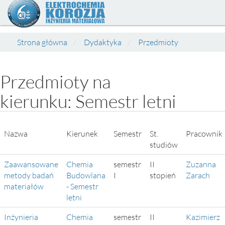
Strona główna
Dydaktyka
Przedmioty
Przedmioty na
kierunku: Semestr letni
Nazwa
Kierunek
Semestr
St.
Pracownik
studiów
Zaawansowane
Chemia
semestr
II
Zuzanna
metody badań
Budowlana
I
stopień
Zarach
materiałów
- Semestr
letni
Inżynieria
Chemia
semestr
II
Kazimierz