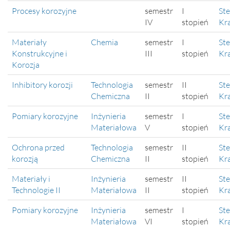
Procesy korozyjne
semestr
I
Ste
IV
stopień
Kr
Materiały
Chemia
semestr
I
Ste
Konstrukcyjne i
III
stopień
Kr
Korozja
Inhibitory korozji
Technologia
semestr
II
Ste
Chemiczna
II
stopień
Kr
Pomiary korozyjne
Inżynieria
semestr
I
Ste
Materiałowa
V
stopień
Kr
Ochrona przed
Technologia
semestr
II
Ste
korozją
Chemiczna
II
stopień
Kr
Materiały i
Inżynieria
semestr
II
Ste
Technologie II
Materiałowa
II
stopień
Kr
Pomiary korozyjne
Inżynieria
semestr
I
Ste
Materiałowa
VI
stopień
Kr