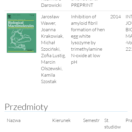
Darowicki
PREPRINT
Jarosław
Inhibition of
2014
IN
Wawer,
amyloid fibril
JO
Joanna
formation of hen
BI
Krakowiak,
egg white
MA
Michał
lysozyme by
-Vo
Szociński,
trimethylamine
22
Zofia Lustig,
N-oxide at low
Marcin
pH
Olszewski,
Kamila
Szostak
Przedmioty
Nazwa
Kierunek
Semestr
St.
Pr
studiów