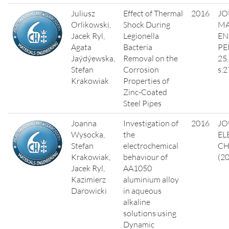
Juliusz
Effect of Thermal
2016
JO
Orlikowski,
Shock During
MA
Jacek Ryl,
Legionella
EN
Agata
Bacteria
PE
Jaýdýewska,
Removal on the
25,
Stefan
Corrosion
s.
Krakowiak
Properties of
Zinc-Coated
Steel Pipes
Joanna
Investigation of
2016
JO
Wysocka,
the
EL
Stefan
electrochemical
CH
Krakowiak,
behaviour of
(20
Jacek Ryl,
AA1050
Kazimierz
aluminium alloy
Darowicki
in aqueous
alkaline
solutions using
Dynamic