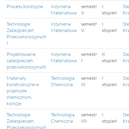
Procesy korozyjne
Inżynieria
semestr
I
Ste
Materiałowa
V
stopień
Kr
Technologie
Inżynieria
semestr
I
Ste
Zabezpieczeń
Materiałowa
V
stopień
Kr
Przeciwkorozyjnych
I
Projektowanie
Inżynieria
semestr
II
Ste
zabezpieczeń
Materiałowa
I
stopień
Kr
przeciwkorozyjnych
Materiały
Technologia
semestr
I
Ste
konstrukcyjne w
Chemiczna
IV
stopień
Kr
przemyśle
chemicznym,
korozje
Technologie
Technologia
semestr
I
Ste
Zabezpieczeń
Chemiczna
VII
stopień
Kr
Przeciwkorozyjnych