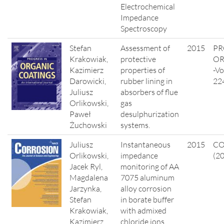
Electrochemical
Impedance
Spectroscopy
Stefan
Assessment of
2015
PR
Krakowiak,
protective
OR
Kazimierz
properties of
-Vo
Darowicki,
rubber lining in
22
Juliusz
absorbers of flue
Orlikowski,
gas
Paweł
desulphurization
Żuchowski
systems.
Juliusz
Instantaneous
2015
CO
Orlikowski,
impedance
(20
Jacek Ryl,
monitoring of AA
Magdalena
7075 aluminum
Jarzynka,
alloy corrosion
Stefan
in borate buffer
Krakowiak,
with admixed
Kazimierz
chloride ions.