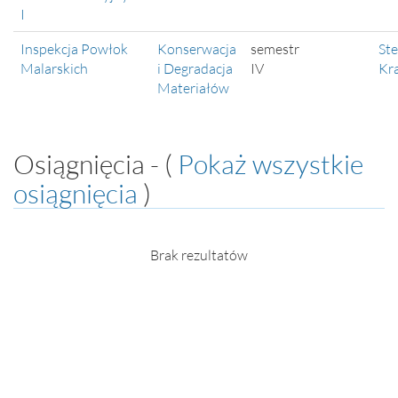
I
Inspekcja Powłok
Konserwacja
semestr
Ste
Malarskich
i Degradacja
IV
Kr
Materiałów
Osiągnięcia - (
Pokaż wszystkie
osiągnięcia
)
Brak rezultatów