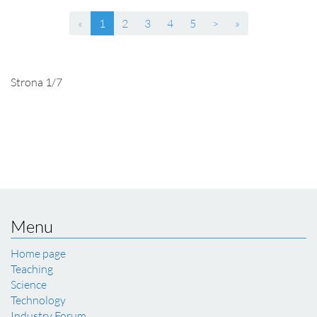
(current)
«
1
2
3
4
5
>
»
Strona 1/7
Menu
Home page
Teaching
Science
Technology
Industry Forum