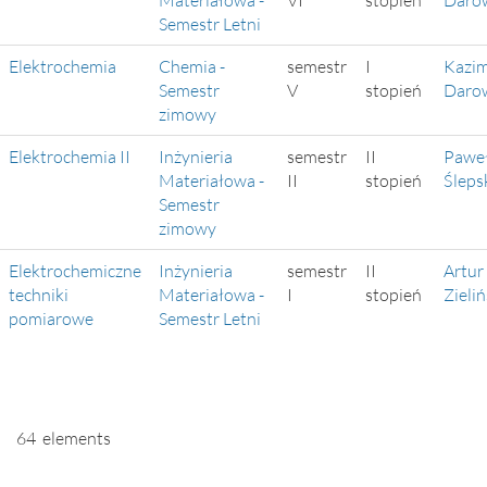
Materiałowa -
VI
stopień
Darow
Semestr Letni
Elektrochemia
Chemia -
semestr
I
Kazim
Semestr
V
stopień
Darow
zimowy
Elektrochemia II
Inżynieria
semestr
II
Pawe
Materiałowa -
II
stopień
Śleps
Semestr
zimowy
Elektrochemiczne
Inżynieria
semestr
II
Artur
techniki
Materiałowa -
I
stopień
Zieliń
pomiarowe
Semestr Letni
64 elements