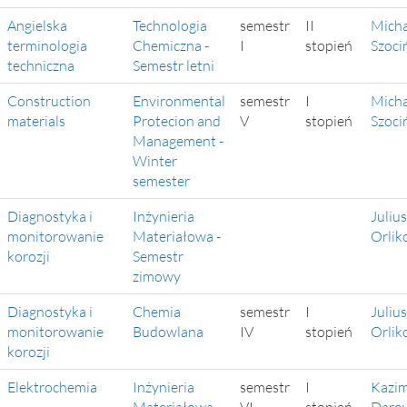
Angielska
Technologia
semestr
II
Micha
terminologia
Chemiczna -
I
stopień
Szoci
techniczna
Semestr letni
Construction
Environmental
semestr
I
Micha
materials
Protecion and
V
stopień
Szoci
Management -
Winter
semester
Diagnostyka i
Inżynieria
Juliu
monitorowanie
Materiałowa -
Orlik
korozji
Semestr
zimowy
Diagnostyka i
Chemia
semestr
I
Juliu
monitorowanie
Budowlana
IV
stopień
Orlik
korozji
Elektrochemia
Inżynieria
semestr
I
Kazim