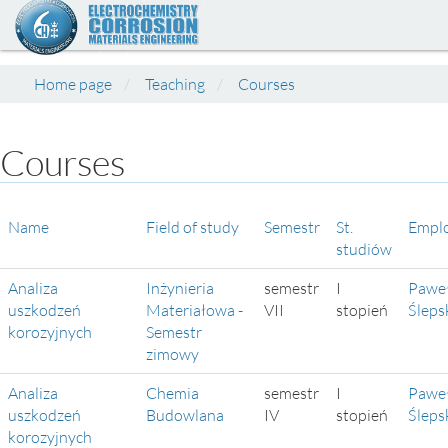
Home page
Teaching
Courses
Courses
Name
Field of study
Semestr
St.
Empl
studiów
Analiza
Inżynieria
semestr
I
Pawe
uszkodzeń
Materiałowa -
VII
stopień
Śleps
korozyjnych
Semestr
zimowy
Analiza
Chemia
semestr
I
Pawe
uszkodzeń
Budowlana
IV
stopień
Śleps
korozyjnych